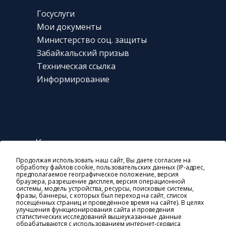
Госуслуги
Мои документы
Министерство соц. защиты
Забайкальский призыв
Техническая
ссылка
Информирование
Контакты
Продолжая использовать наш сайт, Вы даете согласие на
г. Чита, ул. Богомягкова, 23
обработку файлов cookie, пользовательских данных (IP-адрес,
предполагаемое географическое положение, версия
8 800 10-000-01
браузера, разрешение дисплея, версия операционной
системы, модель устройства, ресурсы, поисковые системы,
general@soczashita-chita.ru
фразы, баннеры, с которых был переход на сайт, список
посещённых страниц и проведённое время на сайте). В целях
пн-чт: 08:45-18:00
улучшения функционирования сайта и проведения
статистических исследований вышеуказанные данные
пт: 8:45-17:00
обрабатываются с использованием интернет-сервиса