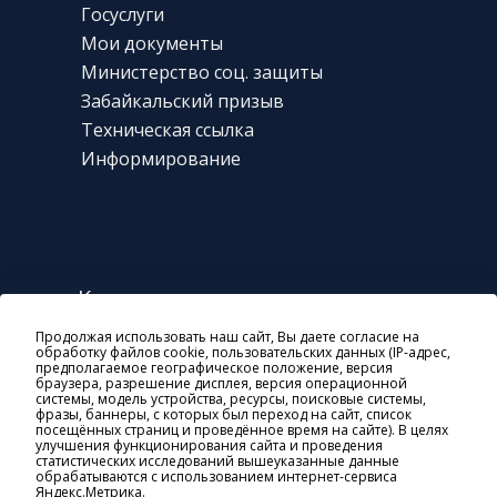
Госуслуги
Мои документы
Министерство соц. защиты
Забайкальский призыв
Техническая
ссылка
Информирование
Контакты
Продолжая использовать наш сайт, Вы даете согласие на
г. Чита, ул. Богомягкова, 23
обработку файлов cookie, пользовательских данных (IP-адрес,
предполагаемое географическое положение, версия
8 800 10-000-01
браузера, разрешение дисплея, версия операционной
системы, модель устройства, ресурсы, поисковые системы,
general@soczashita-chita.ru
фразы, баннеры, с которых был переход на сайт, список
посещённых страниц и проведённое время на сайте). В целях
пн-чт: 08:45-18:00
улучшения функционирования сайта и проведения
статистических исследований вышеуказанные данные
пт: 8:45-17:00
обрабатываются с использованием интернет-сервиса
Яндекс.Метрика.