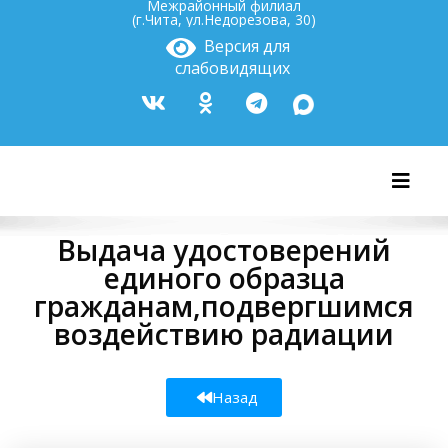
Межрайонный филиал
(г.Чита, ул.Недорезова, 30)
Версия для
слабовидящих
Показ
Выдача удостоверений
единого образца
гражданам,подвергшимся
воздействию радиации
Назад