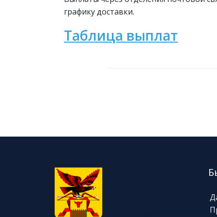
графику доставки.
Таблица выплат
Б
Д
П