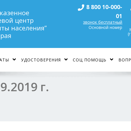
8 800 10-000-
 казенное
01
евой центр
звонок бесплатный
ты населения”
Основной номер
(
края
АТЫ
УДОСТОВЕРЕНИЯ
СОЦ ПОМОЩЬ
ВОПР
.2019 г.