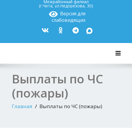
Межрайонный филиал
(г.Чита, ул.Недорезова, 30)
Версия для
слабовидящих
Показ
Выплаты по ЧС
(пожары)
Главная
Выплаты по ЧС (пожары)