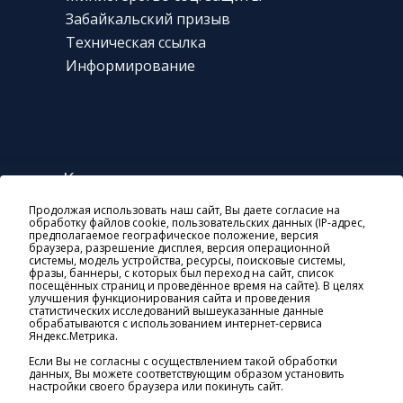
Забайкальский призыв
Техническая
ссылка
Информирование
Контакты
Продолжая использовать наш сайт, Вы даете согласие на
г. Чита, ул. Богомягкова, 23
обработку файлов cookie, пользовательских данных (IP-адрес,
предполагаемое географическое положение, версия
8 800 10-000-01
браузера, разрешение дисплея, версия операционной
системы, модель устройства, ресурсы, поисковые системы,
general@soczashita-chita.ru
фразы, баннеры, с которых был переход на сайт, список
посещённых страниц и проведённое время на сайте). В целях
пн-чт: 08:45-18:00
улучшения функционирования сайта и проведения
статистических исследований вышеуказанные данные
пт: 8:45-17:00
обрабатываются с использованием интернет-сервиса
Яндекс.Метрика.
Если Вы не согласны с осуществлением такой обработки
данных, Вы можете соответствующим образом установить
настройки своего браузера или покинуть сайт.