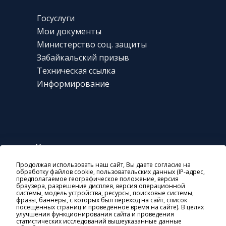
Госуслуги
Мои документы
Министерство соц. защиты
Забайкальский призыв
Техническая
ссылка
Информирование
Контакты
Продолжая использовать наш сайт, Вы даете согласие на
г. Чита, ул. Богомягкова, 23
обработку файлов cookie, пользовательских данных (IP-адрес,
предполагаемое географическое положение, версия
8 800 10-000-01
браузера, разрешение дисплея, версия операционной
системы, модель устройства, ресурсы, поисковые системы,
general@soczashita-chita.ru
фразы, баннеры, с которых был переход на сайт, список
посещённых страниц и проведённое время на сайте). В целях
пн-чт: 08:45-18:00
улучшения функционирования сайта и проведения
статистических исследований вышеуказанные данные
пт: 8:45-17:00