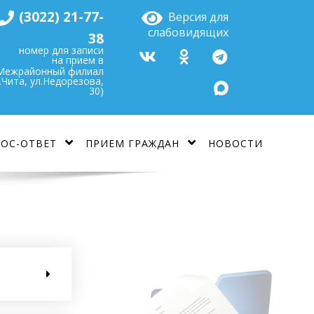
(3022) 21-77-
Версия для
слабовидящих
38
номер для записи
на прием в
Межрайонный филиал
г.Чита, ул.Недорезова,
30)
ОС-ОТВЕТ
ПРИЕМ ГРАЖДАН
НОВОСТИ