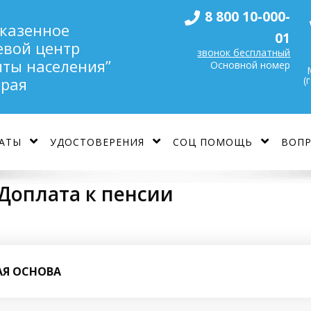
8 800 10-000-
 казенное
01
евой центр
звонок бесплатный
ты населения”
Основной номер
(
края
АТЫ
УДОСТОВЕРЕНИЯ
СОЦ ПОМОЩЬ
ВОПР
Доплата к пенсии
АЯ ОСНОВА