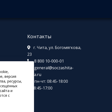
☆
Контакты
г. Чита, ул. Богомягкова,
23
8 800 10-000-01
general@soczashita-
okie,
в
chita.ru
е, версия
пн-чт: 08:45-18:00
ва, ресурсы,
посещённых
пт: 8:45-17:00
сайта и
ются с