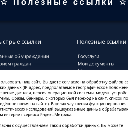
☆ Полезные ссылки 
ыстрые ссылки
Полезные ссылки
анные об учреждении
Госуслуги
рием граждан
Мои документы
орячие линии
Министерство соц.
защиты
овости
ользовать наш сайт, Вы даете согласие на обработку файлов co
Забайкальский призы
нформация о выплатах
ких данных (IP-адрес, предполагаемое географическое положени
Техническая
ссылка
решение дисплея, версия операционной системы, модель устройст
темы, фразы, баннеры, с которых был переход на сайт, список 
Информирование
ведённое время на сайте). В целях улучшения функционирования 
атистических исследований вышеуказанные данные обрабатыва
м интернет-сервиса Яндекс.Метрика.
гласны с осуществлением такой обработки данных, Вы можете