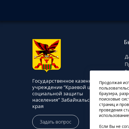
Б
Д
П
Г
Н
Государственное казенное
Продолжая исп
И
учреждение “Краевой центр
пользовательс
социальной защиты
браузера, раз
поисковые сис
населения” Забайкальского
страниц и про
края
проведения ст
использование
Задать вопрос
Если Вы не со