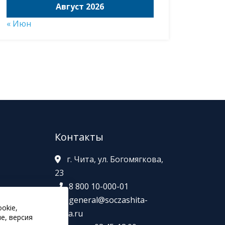
Август 2026
« Июн
Контакты
г. Чита, ул. Богомягкова,
23
8 800 10-000-01
general@soczashita-
okie,
в
chita.ru
е, версия