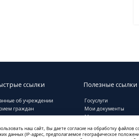
ыстрые ссылки
Полезные ссылки
анные об учреждении
Госуслуги
рием граждан
Мои документы
орячие линии
Министерство соц.
защиты
овости
ользовать наш сайт, Вы даете согласие на обработку файлов co
Забайкальский призы
нформация о выплатах
ких данных (IP-адрес, предполагаемое географическое положени