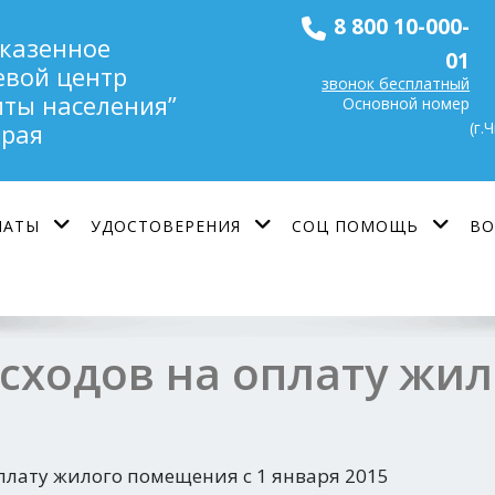
8 800 10-000-
 казенное
01
евой центр
звонок бесплатный
ты населения”
Основной номер
(г.
края
ЛАТЫ
УДОСТОВЕРЕНИЯ
СОЦ ПОМОЩЬ
ВО
сходов на оплату жи
плату жилого помещения с 1 января 2015