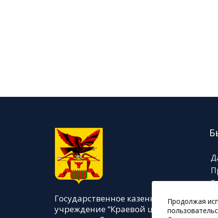
Б
Д
П
Г
Н
Государственное казенное
Продолжая исп
И
учреждение “Краевой центр
пользовательс