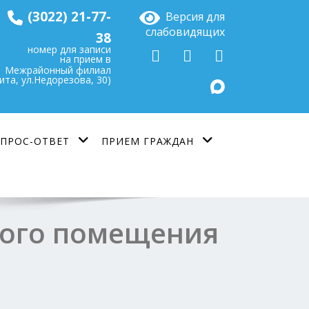
(3022) 21-77-
Версия для
слабовидящих
38
номер для записи
на прием в
Межрайонный филиал
Чита, ул.Недорезова, 30)
ПРОС-ОТВЕТ
ПРИЕМ ГРАЖДАН
лого помещения