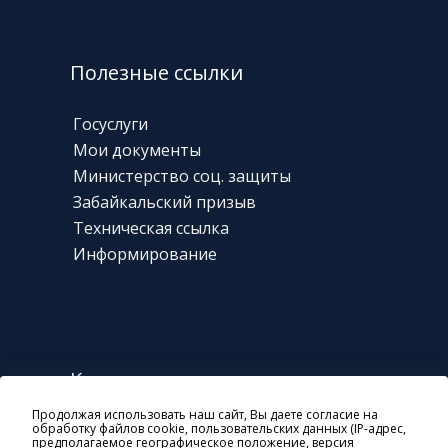
Полезные ссылки
Госуслуги
Мои документы
Министерство соц. защиты
Забайкальский призыв
Техническая
ссылка
Информирование
Контакты
Продолжая использовать наш сайт, Вы даете согласие на
г. Чита, ул. Богомягкова, 23
обработку файлов cookie, пользовательских данных (IP-адрес,
предполагаемое географическое положение, версия