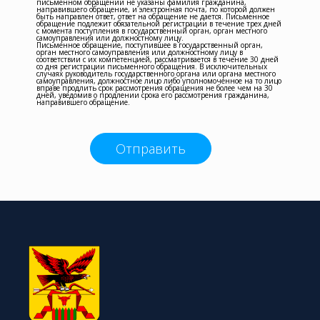
письменном обращении не указаны фамилия гражданина,
направившего обращение, и электронная почта, по которой должен
быть направлен ответ, ответ на обращение не дается. Письменное
обращение подлежит обязательной регистрации в течение трех дней
с момента поступления в государственный орган, орган местного
самоуправления или должностному лицу.
Письменное обращение, поступившее в государственный орган,
орган местного самоуправления или должностному лицу в
соответствии с их компетенцией, рассматривается в течение 30 дней
со дня регистрации письменного обращения. В исключительных
случаях руководитель государственного органа или органа местного
самоуправления, должностное лицо либо уполномоченное на то лицо
вправе продлить срок рассмотрения обращения не более чем на 30
дней, уведомив о продлении срока его рассмотрения гражданина,
направившего обращение.