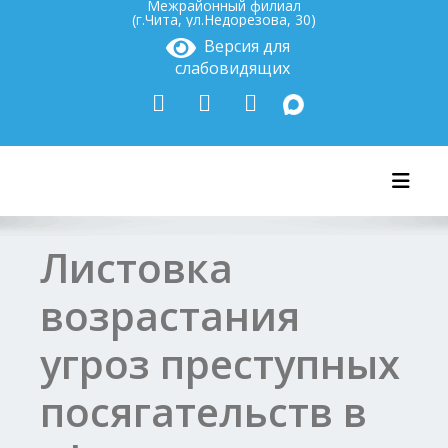
Межрайонный филиал
(г.Чита, ул.Недорезова, 30)
Версия для
слабовидящих
Показ
Листовка
возрастания
угроз преступных
посягательств в