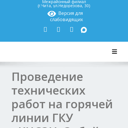
Межрайонный филиал
(г.Чита, ул.Недорезова, 30)
Версия для
слабовидящих
Показ
Проведение
технических
работ на горячей
линии ГКУ