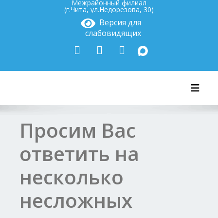
Межрайонный филиал
(г.Чита, ул.Недорезова, 30)
Версия для
слабовидящих
Показ
Просим Вас
ответить на
несколько
несложных