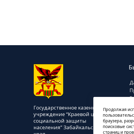
Б
Д
П
Г
Н
Государственное казенное
Продолжая исп
И
учреждение “Краевой центр
пользовательс
социальной защиты
браузера, раз
поисковые сис
населения” Забайкальского
страниц и про
края