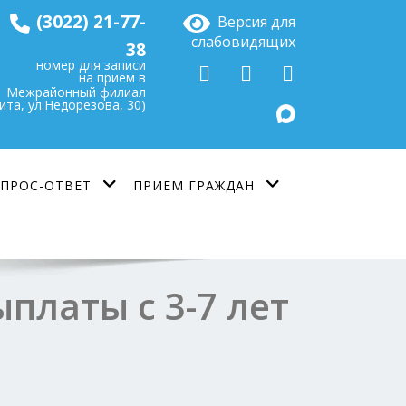
(3022) 21-77-
Версия для
слабовидящих
38
номер для записи
на прием в
Межрайонный филиал
Чита, ул.Недорезова, 30)
ПРОС-ОТВЕТ
ПРИЕМ ГРАЖДАН
платы с 3-7 лет