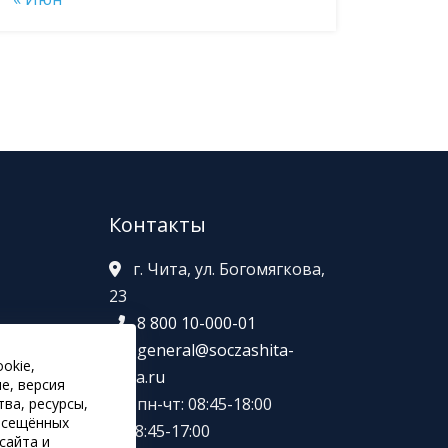
Контакты
г. Чита, ул. Богомягкова,
23
8 800 10-000-01
general@soczashita-
okie,
в
chita.ru
е, версия
пн-чт: 08:45-18:00
ва, ресурсы,
посещённых
пт: 8:45-17:00
сайта и