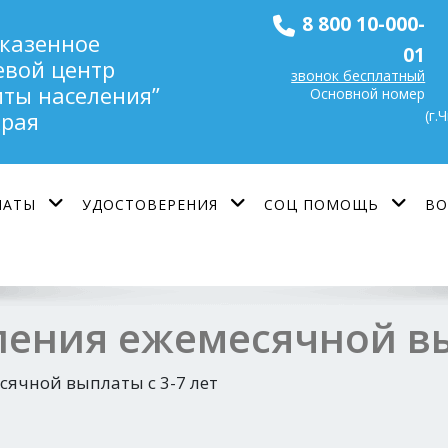
8 800 10-000-
 казенное
01
евой центр
звонок бесплатный
ты населения”
Основной номер
(г.
края
ЛАТЫ
УДОСТОВЕРЕНИЯ
СОЦ ПОМОЩЬ
ВО
ления ежемесячной вы
сячной выплаты с 3-7 лет