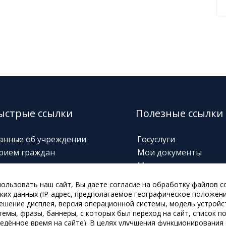
ыстрые ссылки
Полезные ссылки
анные об учреждении
Госуслуги
рием граждан
Мои документы
орячие линии
Министерство соц.
защиты
овости
ользовать наш сайт, Вы даете согласие на обработку файлов co
Забайкальский призы
нформация о выплатах
ких данных (IP-адрес, предполагаемое географическое положени
Техническая
ссылка
решение дисплея, версия операционной системы, модель устройст
темы, фразы, баннеры, с которых был переход на сайт, список 
Информирование
ведённое время на сайте). В целях улучшения функционирования 