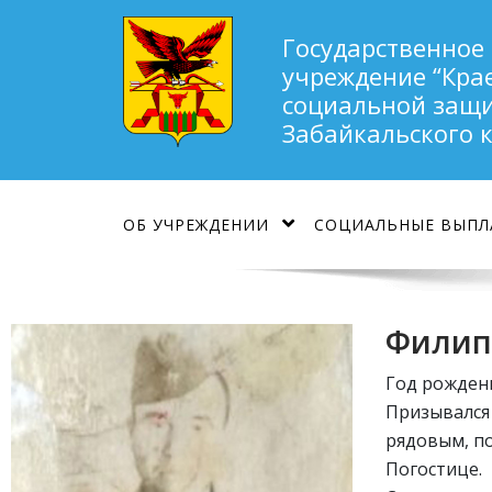
Государственное
учреждение “Кра
социальной защи
Забайкальского 
ОБ УЧРЕЖДЕНИИ
СОЦИАЛЬНЫЕ ВЫПЛ
Филип
Год рождения
Призывался 
рядовым, по
Погостице.