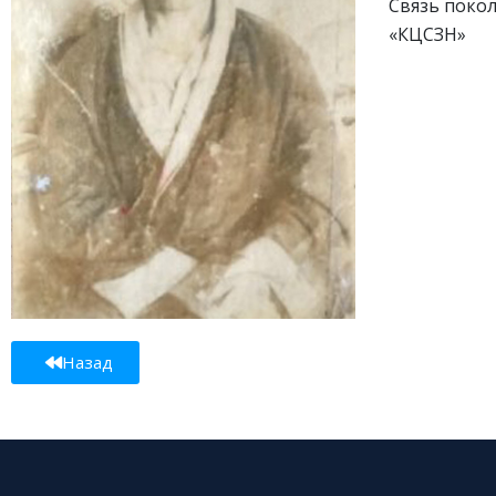
Связь поко
«КЦСЗН»
Назад