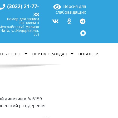
(3022) 21-77-
Версия для
слабовидящих
38
номер для записи
на прием в
Межрайонный филиал
г.Чита, ул.Недорезова,
30)
ОС-ОТВЕТ
ПРИЕМ ГРАЖДАН
НОВОСТИ
ой дивизии в /ч 6159
зненский р-н, деревня