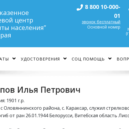
8 800 10-000-
 казенное
01
евой центр
звонок бесплатный
ты населения”
Основной номер
(
края
АТЫ
УДОСТОВЕРЕНИЯ
СОЦ ПОМОЩЬ
ВОПР
пов Илья Петрович
: 1901 г.р.
с Оловяннинского района, с. Караксар, служил стрелков
гиб от ран 26.01.1944 Белорусси, Витебская область Лио