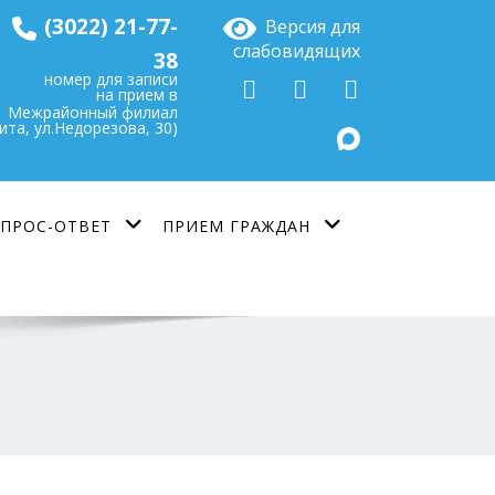
(3022) 21-77-
Версия для
слабовидящих
38
номер для записи
на прием в
Межрайонный филиал
Чита, ул.Недорезова, 30)
ПРОС-ОТВЕТ
ПРИЕМ ГРАЖДАН