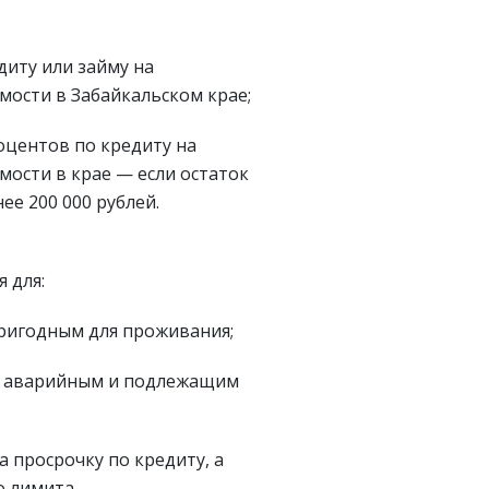
диту или займу на
ости в Забайкальском крае;
оцентов по кредиту на
ости в крае — если остаток
ее 200 000 рублей.
 для:
ригодным для проживания;
м аварийным и подлежащим
а просрочку по кредиту, а
о лимита.