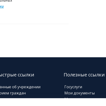
альных
ки
ыстрые ссылки
Полезные ссылки
анные об учреждении
Госуслуги
рием граждан
Мои документы
орячие линии
Министерство соц.
защиты
овости