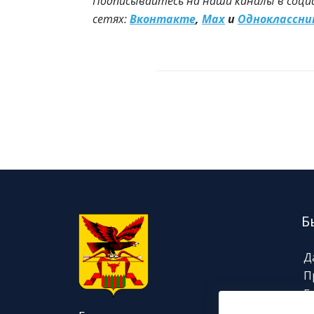
Подписывайтесь на наши каналы в соци
сетях:
Вконтакте
,
Max
и
Одноклассни
Б
Д
П
Г
Н