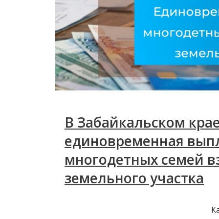
В Забайкальском кра
единовременная выпл
многодетных семей в
земельного участка
К