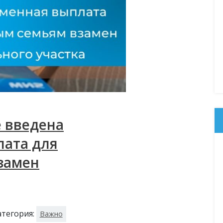
е введена
ата для
замен
атегория:
Важно