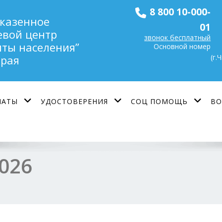
8 800 10-000-
 казенное
01
евой центр
звонок бесплатный
ты населения”
Основной номер
(г.
края
ЛАТЫ
УДОСТОВЕРЕНИЯ
СОЦ ПОМОЩЬ
ВО
026