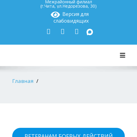
Межрайонный филиал
(г.Чита, ул.Недорезова, 30)
Версия для
слабовидящих
Показ
Главная
ВЕТЕРАНАМ БОЕВЫХ ДЕЙСТВИЙ