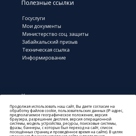
Полезные ссылки
Госуслуги
Мои документы
Министерство соц. защиты
Забайкальский призыв
Техническая
ссылка
Информирование
Контакты
Продолжая использовать наш сайт, Вы даете согласие на
г. Чита, ул. Богомягкова, 23
обработку файлов cookie, пользовательских данных (IP-адрес,
предполагаемое географическое положение, версия
8 800 10-000-01
браузера, разрешение дисплея, версия операционной
системы, модель устройства, ресурсы, поисковые системы,
general@soczashita-chita.ru
фразы, баннеры, с которых был переход на сайт, список
посещённых страниц и проведённое время на сайте). В целях
пн-чт: 08:45-18:00