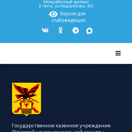
Межрайонный филиал
(г.Чита, ул.Недорезова, 30)
Версия для
слабовидящих
Показ
Государственное казенное учреждение
“Краевой центр социальной защиты