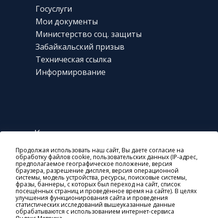
Госуслуги
Мои документы
Министерство соц. защиты
Забайкальский призыв
Техническая
ссылка
Информирование
Контакты
Продолжая использовать наш сайт, Вы даете согласие на
г. Чита, ул. Богомягкова, 23
обработку файлов cookie, пользовательских данных (IP-адрес,
предполагаемое географическое положение, версия
8 800 10-000-01
браузера, разрешение дисплея, версия операционной
системы, модель устройства, ресурсы, поисковые системы,
general@soczashita-chita.ru
фразы, баннеры, с которых был переход на сайт, список
посещённых страниц и проведённое время на сайте). В целях
пн-чт: 08:45-18:00
улучшения функционирования сайта и проведения
статистических исследований вышеуказанные данные
пт: 8:45-17:00
обрабатываются с использованием интернет-сервиса