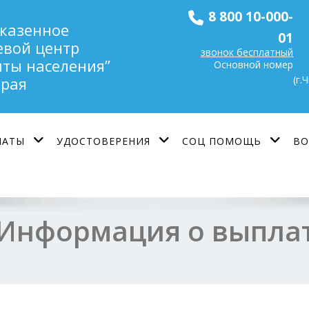
8 800 10-000-
 казенное
01
евой центр
звонок бесплатный
ты населения”
Основной номер
(г.
края
ЛАТЫ
УДОСТОВЕРЕНИЯ
СОЦ ПОМОЩЬ
ВО
Информация о выпла