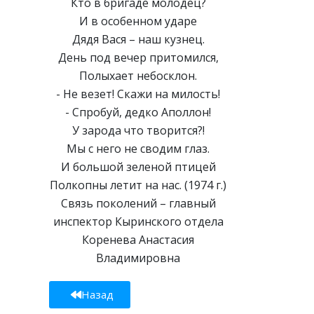
Кто в бригаде молодец?
И в особенном ударе
Дядя Вася – наш кузнец.
День под вечер притомился,
Полыхает небосклон.
- Не везет! Скажи на милость!
- Спробуй, дедко Аполлон!
У зарода что творится?!
Мы с него не сводим глаз.
И большой зеленой птицей
Полкопны летит на нас. (1974 г.)
Связь поколений – главный
инспектор Кыринского отдела
Коренева Анастасия
Владимировна
Назад