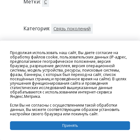
Метки:
С
Категория:
Связь поколений
Продолжая использовать наш сайт, Вы даете согласие на
обработку файлов cookie, пользовательских данных (IP-адрес,
предполагаемое географическое положение, версия
браузера, разрешение дисплея, версия операционной
системы, модель устройства, ресурсы, поисковые системы,
фразы, баннеры, с которых был переход на сайт, список
посещённых страниц и проведённое время на сайте). В целях
улучшения функционирования сайта и проведения
статистических исследований вышеуказанные данные
обрабатываются с использованием интернет-сервиса
Яндекс.Метрика.
Если Вы не согласны с осуществлением такой обработки
данных, Вы можете соответствующим образом установить
Сидоров Стефан
настройки своего браузера или покинуть сайт.
Семенович
Принять
Год рождения: 1903 год.