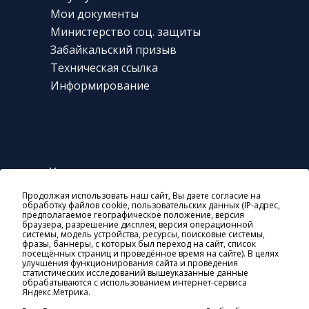
Мои документы
Министерство соц. защиты
Забайкальский призыв
Техническая
ссылка
Информирование
Контакты
Продолжая использовать наш сайт, Вы даете согласие на
г. Чита, ул. Богомягкова, 23
обработку файлов cookie, пользовательских данных (IP-адрес,
предполагаемое географическое положение, версия
8 800 10-000-01
браузера, разрешение дисплея, версия операционной
системы, модель устройства, ресурсы, поисковые системы,
general@soczashita-chita.ru
фразы, баннеры, с которых был переход на сайт, список
посещённых страниц и проведённое время на сайте). В целях
пн-чт: 08:45-18:00
улучшения функционирования сайта и проведения
статистических исследований вышеуказанные данные
пт: 8:45-17:00
обрабатываются с использованием интернет-сервиса
Яндекс.Метрика.