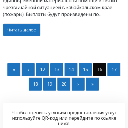
единовременной материальной помощи в связи с
чрезвычайной ситуацией в Забайкальском крае
(пожары). Выплаты будут произведены по...
Читать далее
«
‹
12
13
14
15
16
17
18
19
20
›
»
Чтобы оценить условия предоставления услуг
используйте QR-код или перейдите по ссылке
ниже.